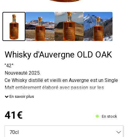
Whisky d'Auvergne OLD OAK
"42°
Nouveauté 2025.
Ce Whisky distillé et vieilli en Auvergne est un Single
Malt entièrement élaboré avec passion sur les
sommets du Puy de Sancy.
En savoir plus
Il est à base d’orge brun et blond – Légèrement tourbé.
Il révèle la puissance de son terroir mystiq
41€
En stock