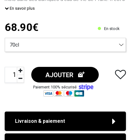
base d’orge brun et blond – Légèrement
En savoir plus
68.90€
En stock
AJOUTER
Paiement 100% sécurisé
Livraison & paiement