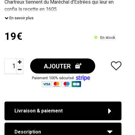
Chartreux tiennent du Maréchal d’Estrées qui leur en
confia la recette en 1605.
L’Elixir Végétal contient 130 plantes médicinales et
En savoir plus
aromatiques.
19€
En stock
AJOUTER
Paiement 100% sécurisé
Livraison & paiement
Description