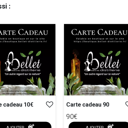
si :
te cadeau 10€
Carte cadeau 90
90€
AJOUTER
AJOUTER