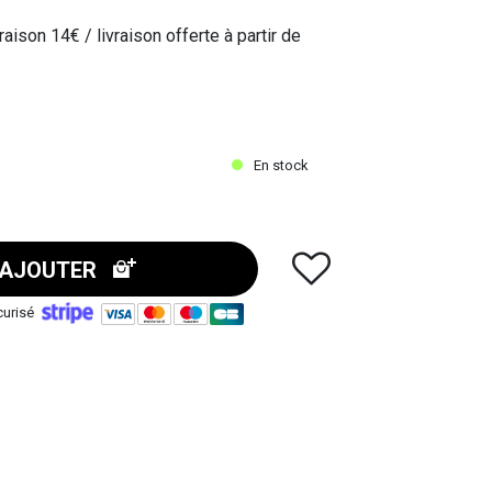
raison 14€ / livraison offerte à partir de
e paiement “par chèque” puis
En stock
AJOUTER
curisé