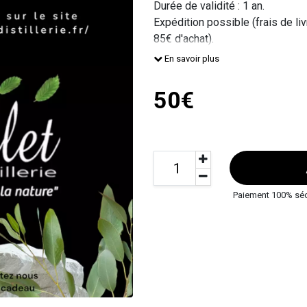
Durée de validité : 1 an.
Expédition possible (frais de liv
85€ d'achat).
En ligne sélectionner le mode d
En savoir plus
50€
Paiement 100% sé